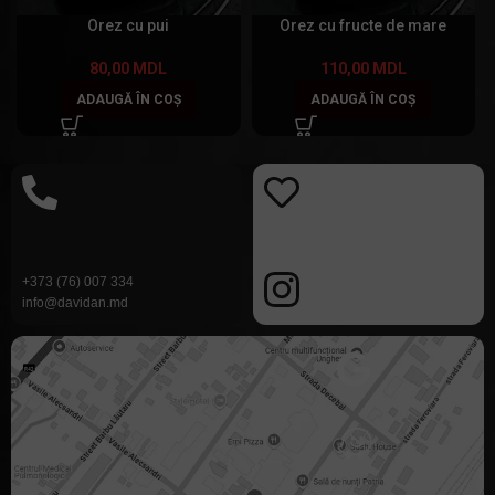
Orez cu pui
Orez cu fructe de mare
80,00
MDL
110,00
MDL
ADAUGĂ ÎN COȘ
ADAUGĂ ÎN COȘ
+373 (
76) 007 334
info@davidan.md