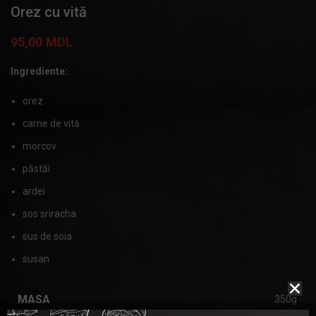
Orez cu vită
95,00
MDL
Ingrediente:
orez
carne de vită
morcov
păstăi
ardei
sos sriracha
sus de soia
susan
MASA
350g