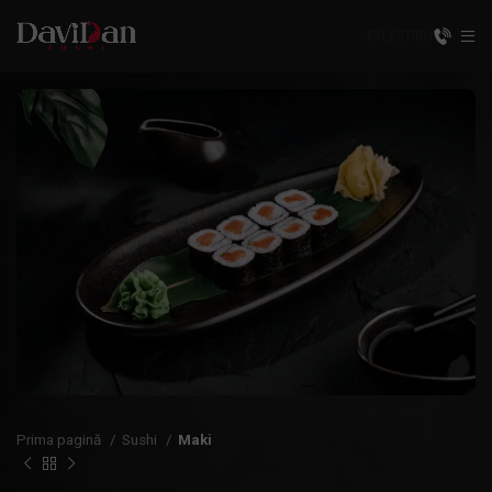
FĂLEȘTI
RU
Prima pagină
Sushi
Maki